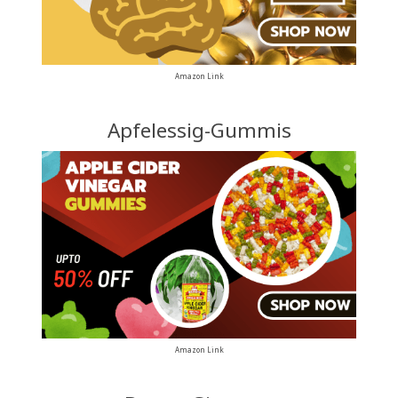
Amazon Link
Apfelessig-Gummis
Amazon Link