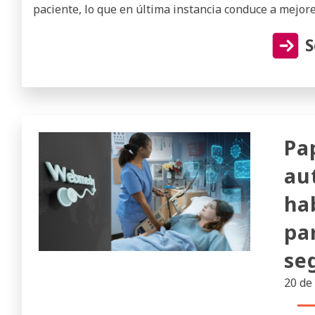
paciente, lo que en última instancia conduce a mejore
S
Pa
au
ha
pa
se
20 de