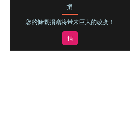
捐
您的慷慨捐赠将带来巨大的改变！
捐