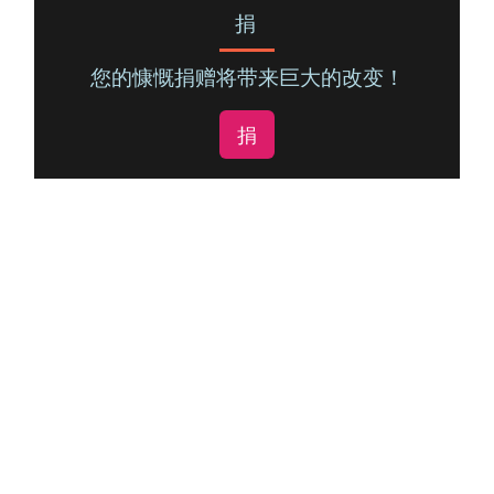
捐
您的慷慨捐赠将带来巨大的改变！
捐