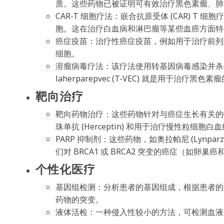
质。这些药物已被证明可有效治疗黑色素瘤、肺
CAR-T 细胞疗法：嵌合抗原受体 (CAR) T
胞。这在治疗白血病和淋巴瘤等某些血癌方面特
癌症疫苗：治疗性癌症疫苗，例如用于治疗前列腺癌的 S
细胞。
溶瘤病毒疗法：该疗法使用转基因病毒感染并杀死癌
laherparepvec (T-VEC) 就是用于治疗黑
靶向治疗
靶向药物治疗：这些药物针对与癌症生长有关的特
珠单抗 (Herceptin) 和用于治疗慢性粒细胞白血病 
PARP 抑制剂：这些药物，如奥拉帕尼 (Lynpa
们对 BRCA1 或 BRCA2 突变的癌症（如卵
个性化医疗
基因组检测：分析患者的基因组成，根据患者的
药物的突变。
液体活检：一种侵入性较小的方法，可检测血液