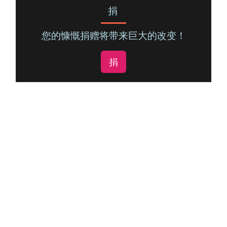
捐
您的慷慨捐赠将带来巨大的改变！
捐