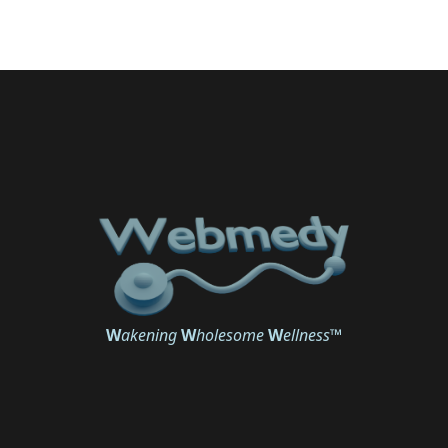
W
akening
W
holesome
W
ellness
™