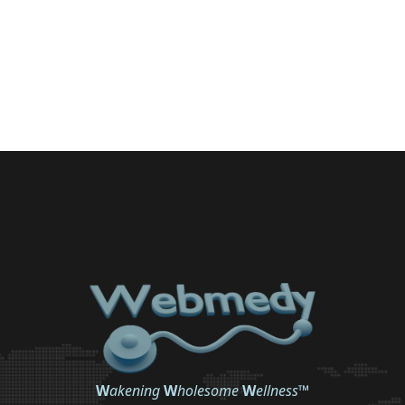
W
akening
W
holesome
W
ellness
™