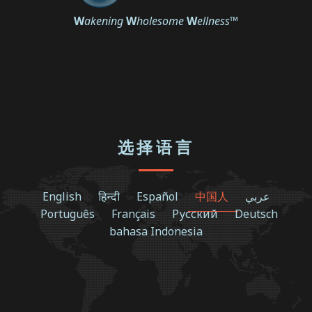
W
akening
W
holesome
W
ellness
™
选择语言
English
हिन्दी
Español
中国人
عربي
Português
Français
Русский
Deutsch
bahasa Indonesia