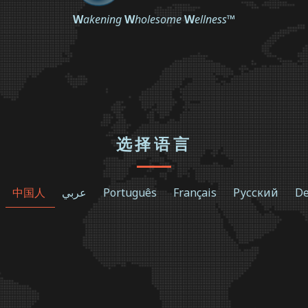
W
akening
W
holesome
W
ellness
™
选择语言
中国人
عربي
Português
Français
Русский
De