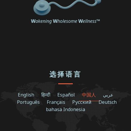
W
akening
W
holesome
W
ellness
™
选择语言
English
हिन्दी
Español
中国人
عربي
Português
Français
Русский
Deutsch
bahasa Indonesia