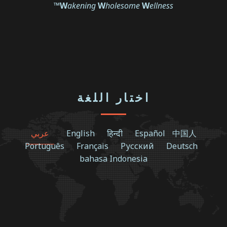
™
W
akening
W
holesome
W
ellness
اختار اللغة
中国人
Español
हिन्दी
English
عربي
Português
Français
Русский
Deutsch
bahasa Indonesia