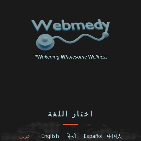
™
W
akening
W
holesome
W
ellness
اختار اللغة
中国人
Español
हिन्दी
English
عربي