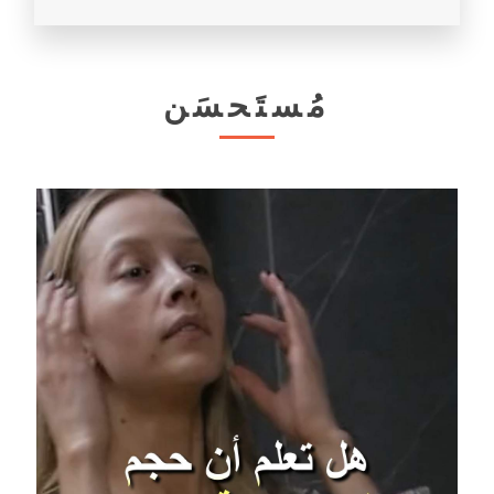
مُستَحسَن