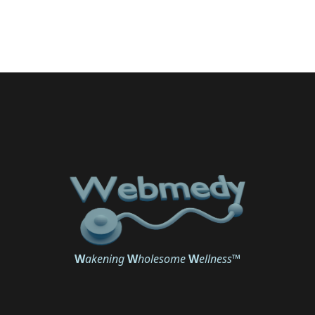
W
akening
W
holesome
W
ellness
™