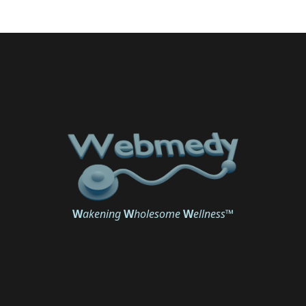
W
akening
W
holesome
W
ellness
™