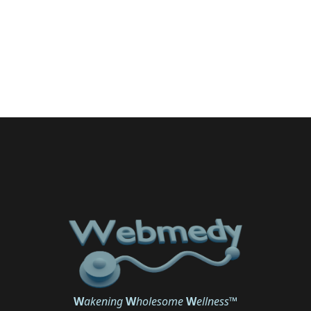
W
akening
W
holesome
W
ellness
™