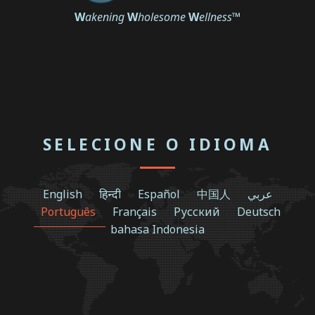
W
akening
W
holesome
W
ellness
™
SELECIONE O IDIOMA
English
हिन्दी
Español
中国人
عربي
Português
Français
Русский
Deutsch
bahasa Indonesia