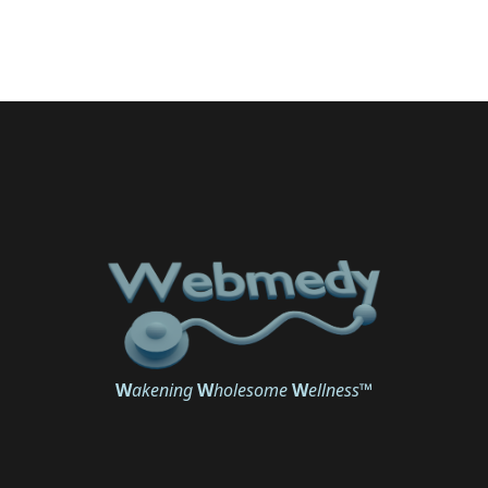
W
akening
W
holesome
W
ellness
™