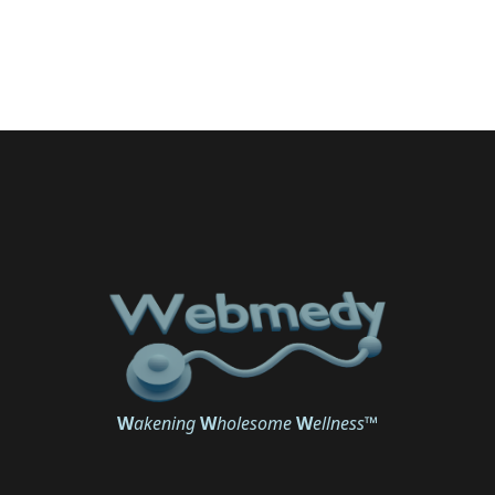
W
akening
W
holesome
W
ellness
™