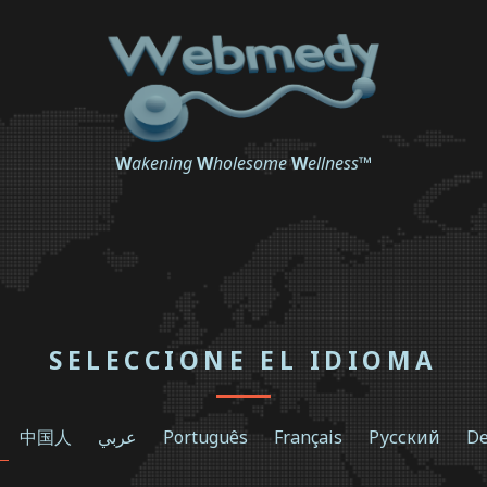
W
akening
W
holesome
W
ellness
™
SELECCIONE EL IDIOMA
中国人
عربي
Português
Français
Русский
De