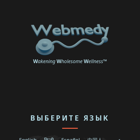
W
akening
W
holesome
W
ellness
™
ВЫБЕРИТЕ ЯЗЫК
English
हिन्दी
Español
中国人
عربي