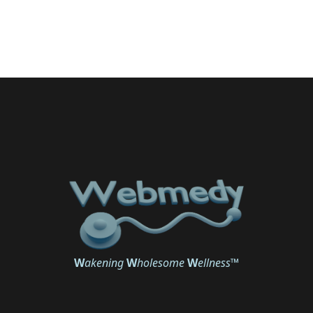
W
akening
W
holesome
W
ellness
™