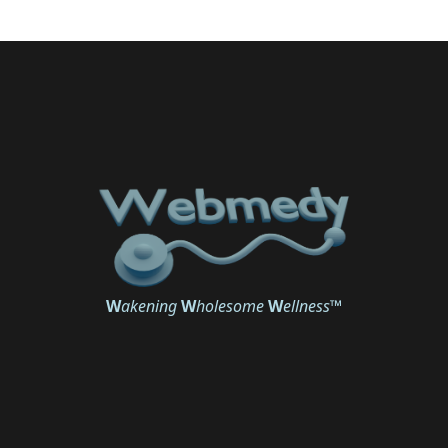
W
akening
W
holesome
W
ellness
™