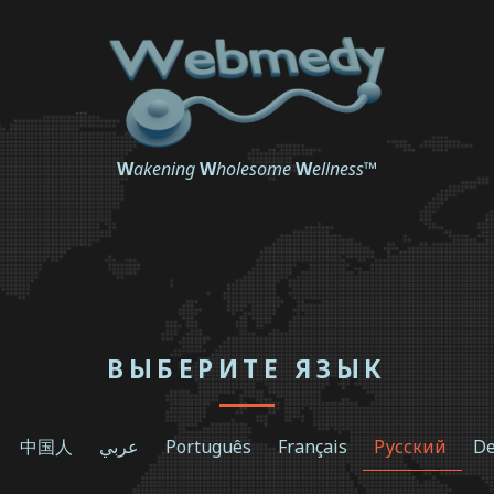
W
akening
W
holesome
W
ellness
™
ВЫБЕРИТЕ ЯЗЫК
中国人
عربي
Português
Français
Русский
De