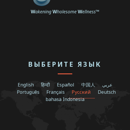
W
akening
W
holesome
W
ellness
™
ВЫБЕРИТЕ ЯЗЫК
English
हिन्दी
Español
中国人
عربي
Português
Français
Русский
Deutsch
bahasa Indonesia