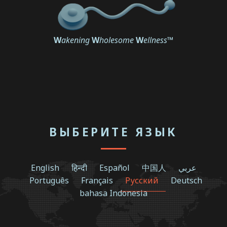
W
akening
W
holesome
W
ellness
™
ВЫБЕРИТЕ ЯЗЫК
English
हिन्दी
Español
中国人
عربي
Português
Français
Русский
Deutsch
bahasa Indonesia