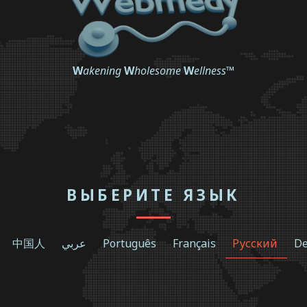
W
akening
W
holesome
W
ellness
™
ВЫБЕРИТЕ ЯЗЫК
中国人
عربي
Português
Français
Русский
De