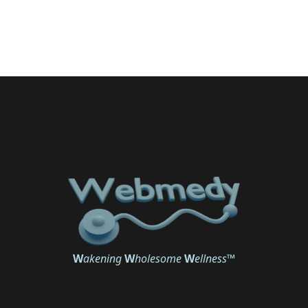
W
akening
W
holesome
W
ellness
™