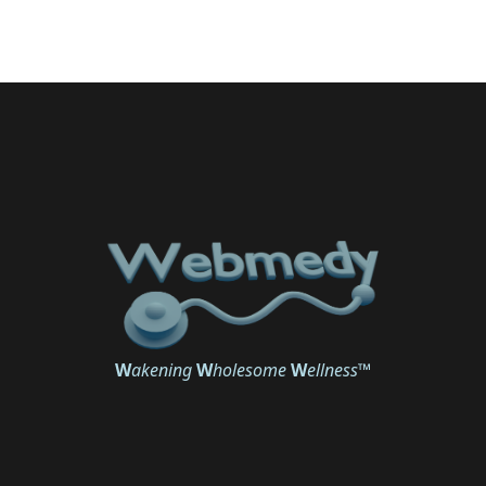
W
akening
W
holesome
W
ellness
™