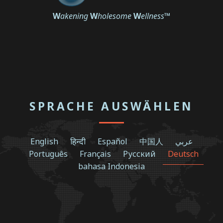
W
akening
W
holesome
W
ellness
™
SPRACHE AUSWÄHLEN
English
हिन्दी
Español
中国人
عربي
Português
Français
Русский
Deutsch
bahasa Indonesia