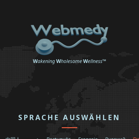
W
akening
W
holesome
W
ellness
™
SPRACHE AUSWÄHLEN