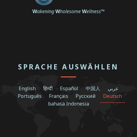
W
akening
W
holesome
W
ellness
™
SPRACHE AUSWÄHLEN
English
हिन्दी
Español
中国人
عربي
Português
Français
Русский
Deutsch
bahasa Indonesia