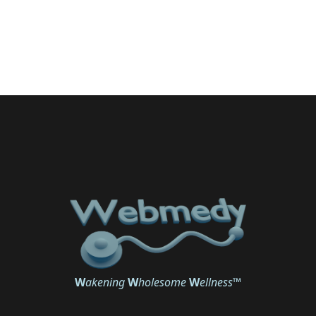
W
akening
W
holesome
W
ellness
™